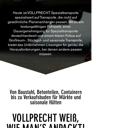
Heute ist VOLLPRECHT Spezialtransporte
spezialisiert auf Transporte, die nicht auf
gewöhnliche Planenanhänger passen. Mit einem
leistungsfähigen Fuhrpark, einer
Dauergenehmigung für Spezialtransporte
deutschlandweit und einem klaren Fokus auf
Großraum-, Stückgut- und saisonale Transporte,
bietet das Unternehmen Lösungen für genau die
Herausforderungen, bei denen andere passen
müssen.
Von Baustahl, Betonteilen, Containern
bis zu Verkaufsbuden für Märkte und
saisonale Hütten
VOLLPRECHT WEIß,