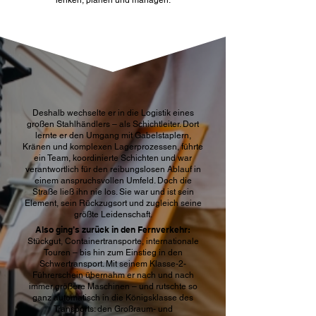
lenken, planen und managen.
Deshalb wechselte er in die Logistik eines
großen Stahlhändlers – als Schichtleiter. Dort
lernte er den Umgang mit Gabelstaplern,
Kränen und komplexen Lagerprozessen, führte
ein Team, koordinierte Schichten und war
verantwortlich für den reibungslosen Ablauf in
einem anspruchsvollen Umfeld. Doch die
Straße ließ ihn nie los. Sie war und ist sein
Element, sein Rückzugsort und zugleich seine
größte Leidenschaft.
Also ging’s zurück in den Fernverkehr:
Stückgut, Containertransporte, internationale
Touren – bis hin zum Einstieg in den
Schwertransport. Mit seinem Klasse-2-
Führerschein übernahm er nach und nach
immer größere Maschinen – und rutschte so
ganz automatisch in die Königsklasse des
Transports: den Großraum- und