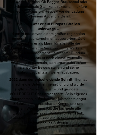
Schwerlastbereich. Ob Bagger, Braukessel oder
überdimensionale Stahlkonstruktionen – er fuhr
alles. Mit Präzision, Respekt vor der Ladung
und einem Auge fürs Detail.
Bis 2016 war er auf Europas Straßen
unterwegs –
dann wurde er von einem großen regionalen
Entsorgungsunternehmen abgeworben. Dort
übernahm er als Mann für alle Fälle die
komplette operative Verantwortung: Werkstatt,
Fahrer, Hofmanagement – ein echter Rundum-
Job. Hier konnte er noch einmal wertvolle
Erfahrungen sammeln, sein organisatorisches
Talent unter Beweis stellen und seine
Führungsqualitäten weiter ausbauen.
2022 dann der entscheidende Schritt:
Thomas
machte die Unternehmerprüfung und wurde
offiziell Verkehrsleiter – und gründete
VOLLPRECHT Spezialtransporte. Sein eigenes
Unternehmen, aufgebaut auf jahrzehntelanger
Erfahrung, messerscharfer Kompetenz und
einem Wertekompass, der bis heute alle
Entscheidungen prägt: Verlässlichkeit, Fleiß,
Loyalität, Qualität – und ein stets freundliches,
professionelles Auftreten.