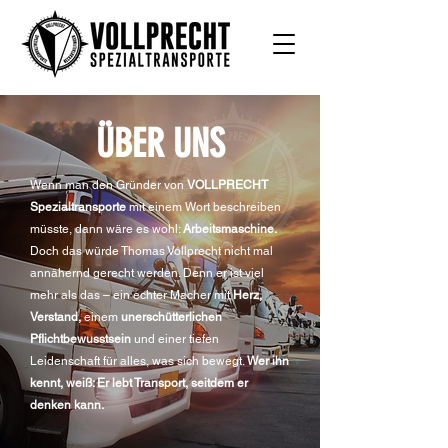
ÜBER UNS
Wenn man den Gründer von
VOLLPRECHT
Spezialtransporte
mit einem Wort beschreiben
müsste, dann wäre es wohl:
Arbeitsmaschine.
Doch das würde Thomas Vollprecht nicht mal
annähernd gerecht werden. Denn er ist viel
mehr als das – ein echter Macher mit
Herz,
Verstand,
einem
unerschütterlichen
Pflichtbewusstsein
und einer tiefen
Leidenschaft für alles, was sich bewegt.
Wer ihn
kennt, weiß: Er lebt Transport, seitdem er
denken kann.