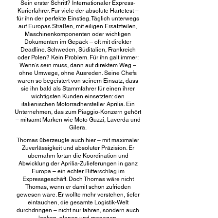
Sein erster Schritt? Internationaler Express-
Kurierfahrer. Für viele der absolute Härtetest –
für ihn der perfekte Einstieg. Täglich unterwegs
auf Europas Straßen, mit eiligen Ersatzteilen,
Maschinenkomponenten oder wichtigen
Dokumenten im Gepäck – oft mit direkter
Deadline. Schweden, Süditalien, Frankreich
oder Polen? Kein Problem. Für ihn galt immer:
Wenn’s sein muss, dann auf direktem Weg –
ohne Umwege, ohne Ausreden. Seine Chefs
waren so begeistert von seinem Einsatz, dass
sie ihn bald als Stammfahrer für einen ihrer
wichtigsten Kunden einsetzten: den
italienischen Motorradhersteller Aprilia. Ein
Unternehmen, das zum Piaggio-Konzern gehört
– mitsamt Marken wie Moto Guzzi, Laverda und
Gilera.
Thomas überzeugte auch hier – mit maximaler
Zuverlässigkeit und absoluter Präzision. Er
übernahm fortan die Koordination und
Abwicklung der Aprilia-Zulieferungen in ganz
Europa – ein echter Ritterschlag im
Expressgeschäft. Doch Thomas wäre nicht
Thomas, wenn er damit schon zufrieden
gewesen wäre. Er wollte mehr verstehen, tiefer
eintauchen, die gesamte Logistik-Welt
durchdringen – nicht nur fahren, sondern auch